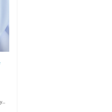
e
...