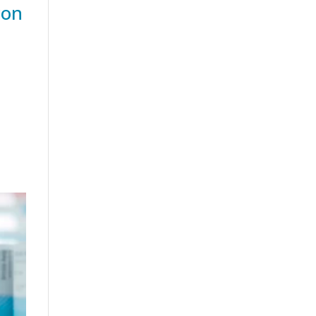
con
e