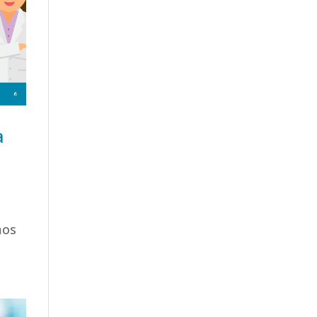
a
mos