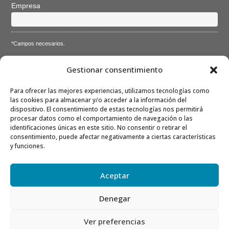
Empresa
*Campos necesarios.
Acepto la
Directiva de privacidad
y
Condiciones de
Gestionar consentimiento
utilización
Para ofrecer las mejores experiencias, utilizamos tecnologías como
las cookies para almacenar y/o acceder a la información del
dispositivo. El consentimiento de estas tecnologías nos permitirá
procesar datos como el comportamiento de navegación o las
identificaciones únicas en este sitio. No consentir o retirar el
consentimiento, puede afectar negativamente a ciertas características
Nota: Es nuestra responsabilidad proteger su privacidad y le
y funciones.
garantizamos que sus datos serán completamente confidenciales.
Aceptar
Denegar
Ver preferencias