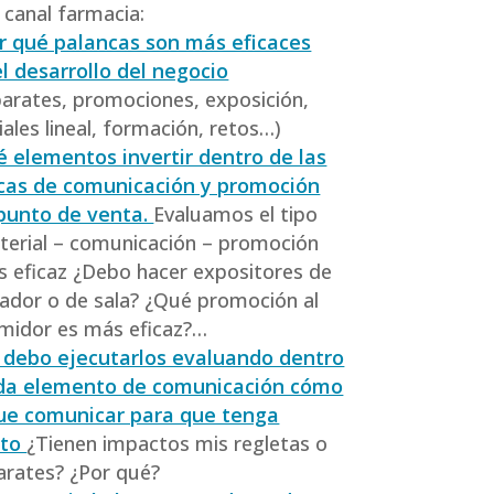
 canal farmacia:
ir qué palancas son más eficaces
l desarrollo del negocio
arates, promociones, exposición,
ales lineal, formación, retos…)
é elementos invertir dentro de las
cas de comunicación y promoción
 punto de venta.
Evaluamos el tipo
terial – comunicación – promoción
s eficaz ¿Debo hacer expositores de
ador o de sala? ¿Qué promoción al
midor es más eficaz?…
debo ejecutarlos evaluando dentro
da elemento de comunicación cómo
ue comunicar para que tenga
cto
¿Tienen impactos mis regletas o
arates? ¿Por qué?