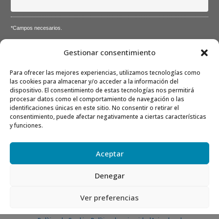
*Campos necesarios.
Acepto la
Directiva de privacidad
y
Condiciones de
Gestionar consentimiento
utilización
Para ofrecer las mejores experiencias, utilizamos tecnologías como
las cookies para almacenar y/o acceder a la información del
dispositivo. El consentimiento de estas tecnologías nos permitirá
procesar datos como el comportamiento de navegación o las
identificaciones únicas en este sitio. No consentir o retirar el
consentimiento, puede afectar negativamente a ciertas características
Nota: Es nuestra responsabilidad proteger su privacidad y le
y funciones.
garantizamos que sus datos serán completamente confidenciales.
Aceptar
Denegar
Ver preferencias
© 2026 ShopperTec. Todos los derechos reservados.