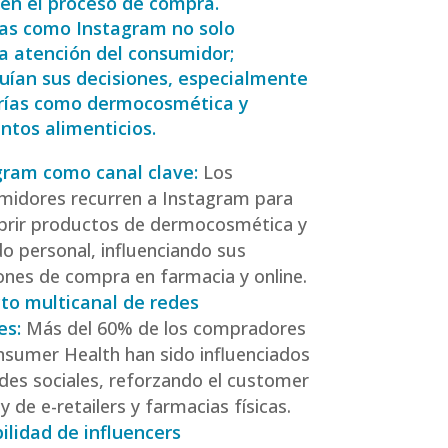
 en el proceso de compra.
as como Instagram no solo
a atención del consumidor;
uían sus decisiones, especialmente
rías como dermocosmética y
tos alimenticios.
gram como canal clave:
Los
midores recurren a Instagram para
brir productos de dermocosmética y
o personal, influenciando sus
ones de compra en farmacia y online.
to multicanal de redes
les:
Más del 60% de los compradores
nsumer Health han sido influenciados
des sociales, reforzando el customer
y de e-retailers y farmacias físicas.
ilidad de influencers