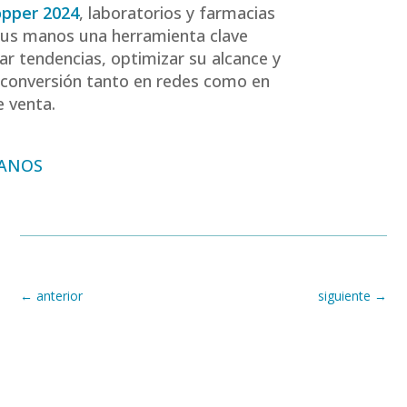
pper 2024
, laboratorios y farmacias
sus manos una herramienta clave
zar tendencias, optimizar su alcance y
 conversión tanto en redes como en
e venta.
ANOS
←
anterior
siguiente
→