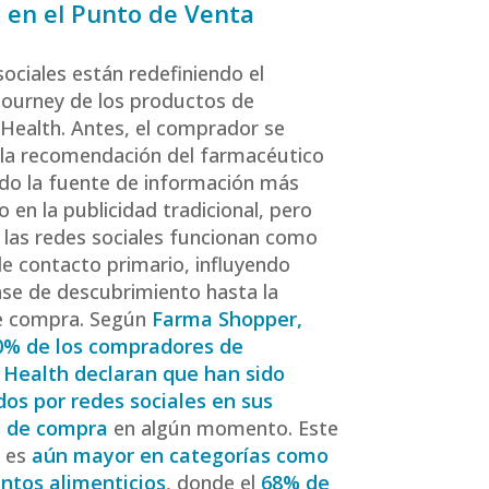
y en el Punto de Venta
sociales están redefiniendo el
ourney de los productos de
ealth. Antes, el comprador se
la recomendación del farmacéutico
ndo la fuente de información más
o en la publicidad tradicional, pero
, las redes sociales funcionan como
e contacto primario, influyendo
ase de descubrimiento hasta la
de compra. Según
Farma Shopper
,
0% de los compradores de
Health declaran que han sido
dos por redes sociales en sus
s de compra
en algún momento. Este
e es
aún mayor en categorías como
tos alimenticios
, donde el
68% de