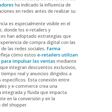
adores
ha indicado la influencia de
iones en redes antes de realizar su
ncia es especialmente visible en el
e, donde los e-retailers y
ces han adoptado estrategias que
experiencia de compra digital con las
 de las redes sociales.
Farma
efleja cómo estos
e-retailers utilizan
 para impulsar las ventas
mediante
ue integran descuentos exclusivos,
 tiempo real y anuncios dirigidos a
específicos. Esta conexión entre
ales y e-commerce crea una
a integrada y fluida que impacta
te en la conversión y en la
n del shopper.