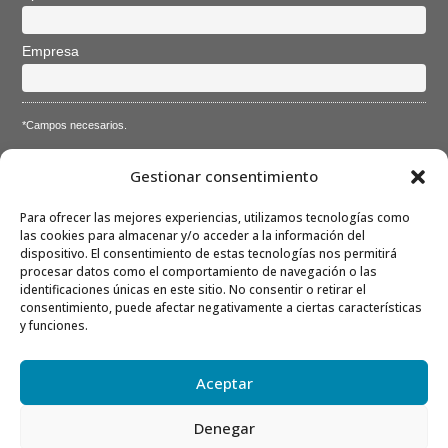
Empresa
*Campos necesarios.
Acepto la
Directiva de privacidad
y
Condiciones de
Gestionar consentimiento
utilización
Para ofrecer las mejores experiencias, utilizamos tecnologías como
las cookies para almacenar y/o acceder a la información del
dispositivo. El consentimiento de estas tecnologías nos permitirá
procesar datos como el comportamiento de navegación o las
identificaciones únicas en este sitio. No consentir o retirar el
consentimiento, puede afectar negativamente a ciertas características
Nota: Es nuestra responsabilidad proteger su privacidad y le
y funciones.
garantizamos que sus datos serán completamente confidenciales.
Aceptar
Denegar