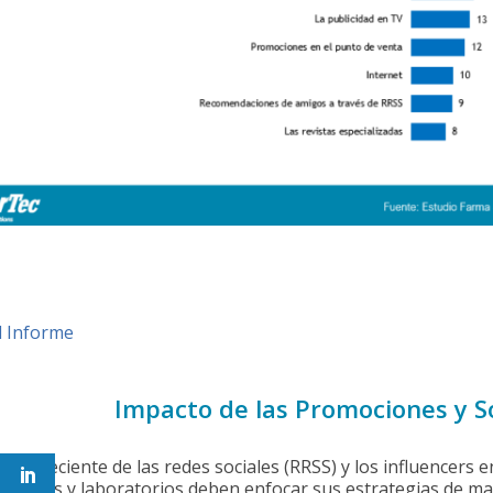
l Informe
Impacto de las Promociones y S
cia creciente de las redes sociales (RRSS) y los influencers
rmacias y laboratorios deben enfocar sus estrategias de ma