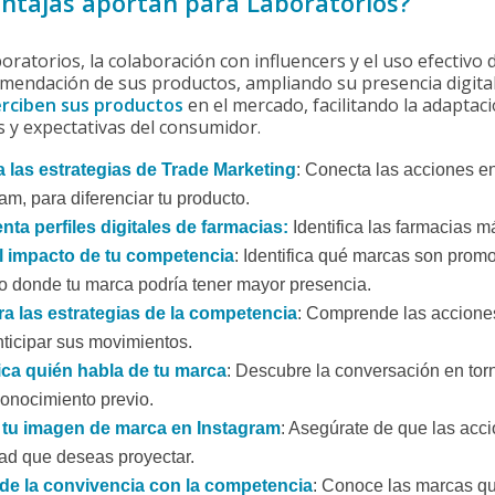
ntajas aportan para Laboratorios?
boratorios, la colaboración con influencers y el uso efectivo
endación de sus productos, ampliando su presencia digital. 
rciben sus productos
en el mercado, facilitando la adaptac
 y expectativas del consumidor.
 las estrategias de Trade Marketing
: Conecta las acciones e
am, para diferenciar tu producto.
ta perfiles digitales de farmacias:
Identifica las farmacias 
l impacto de tu competencia
: Identifica qué marcas son promo
o donde tu marca podría tener mayor presencia.
ra las estrategias de la competencia
: Comprende las acciones
nticipar sus movimientos.
fica quién habla de tu marca
: Descubre la conversación en tor
conocimiento previo.
 tu imagen de marca en Instagram
: Asegúrate de que las accio
dad que deseas proyectar.
de la convivencia con la competencia
: Conoce las marcas qu