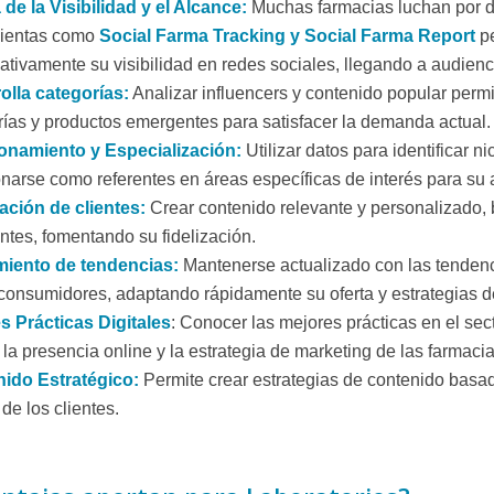
 de la Visibilidad y el Alcance:
Muchas farmacias luchan por d
ientas como
Social Farma Tracking y Social Farma Report
p
cativamente su visibilidad en redes sociales, llegando a audien
olla categorías:
Analizar influencers y contenido popular permit
rías y productos emergentes para satisfacer la demanda actual.
onamiento y Especialización:
Utilizar datos para identificar 
narse como referentes en áreas específicas de interés para su 
zación de clientes:
Crear contenido relevante y personalizado,
entes, fomentando su fidelización.
iento de tendencias:
Mantenerse actualizado con las tendenci
 consumidores, adaptando rápidamente su oferta y estrategias d
s Prácticas Digitales
: Conocer las mejores prácticas en el sect
la presencia online y la estrategia de marketing de las farmacia
ido Estratégico:
Permite crear estrategias de contenido basa
 de los clientes.