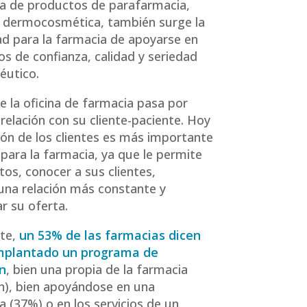
ta de productos de parafarmacia,
o dermocosmética, también surge la
d para la farmacia de apoyarse en
tos de confianza, calidad y seriedad
éutico.
de la oficina de farmacia pasa por
 relación con su cliente-paciente. Hoy
ción de los clientes es más importante
para la farmacia, ya que le permite
tos, conocer a sus clientes,
na relación más constante y
ar su oferta.
te,
un 53% de las farmacias dicen
mplantado un programa de
ón
, bien una propia de la farmacia
), bien apoyándose en una
a (37%) o en los servicios de un