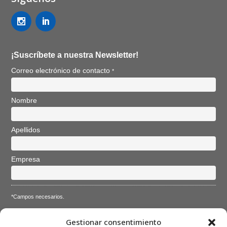
¡Suscríbete a nuestra Newsletter!
Correo electrónico de contacto
*
Nombre
Apellidos
Empresa
*Campos necesarios.
Acepto la
Directiva de privacidad
y
Condiciones de
Gestionar consentimiento