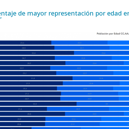
entaje de mayor representación por edad e
”