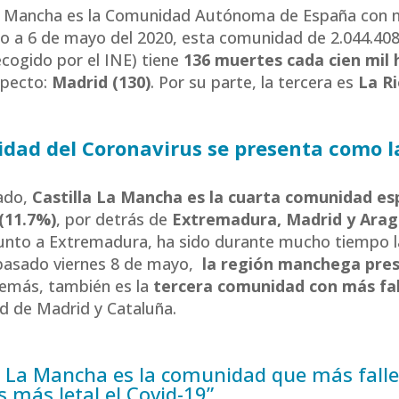
La Mancha es la Comunidad Autónoma de España con más
do a 6 de mayo del 2020, esta comunidad de 2.044.408
cogido por el INE) tiene
136 muertes cada cien mil 
specto:
Madrid (130)
. Por su parte, la tercera es
La Ri
lidad del Coronavirus se presenta como l
lado,
Castilla La Mancha es la cuarta comunidad e
 (11.7%)
, por detrás de
Extremadura, Madrid y Ara
unto a Extremadura, ha sido durante mucho tiempo la
 pasado viernes 8 de mayo,
la región manchega pre
demás, también es la
tercera comunidad con más fal
 de Madrid y Cataluña.
la La Mancha es la comunidad que más falle
 más letal el Covid-19”