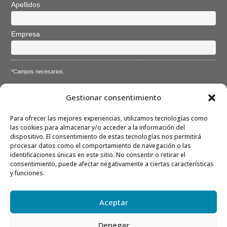
Apellidos
Empresa
*Campos necesarios.
Acepto la
Directiva de privacidad
y
Condiciones de
Gestionar consentimiento
utilización
Para ofrecer las mejores experiencias, utilizamos tecnologías como
las cookies para almacenar y/o acceder a la información del
dispositivo. El consentimiento de estas tecnologías nos permitirá
procesar datos como el comportamiento de navegación o las
identificaciones únicas en este sitio. No consentir o retirar el
consentimiento, puede afectar negativamente a ciertas características
Nota: Es nuestra responsabilidad proteger su privacidad y le
y funciones.
garantizamos que sus datos serán completamente confidenciales.
Aceptar
Denegar