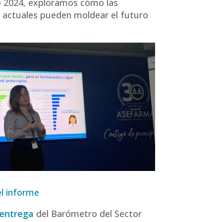
 2024, exploramos cómo las
 actuales pueden moldear el futuro
l informe
 entrega
del Barómetro del Sector