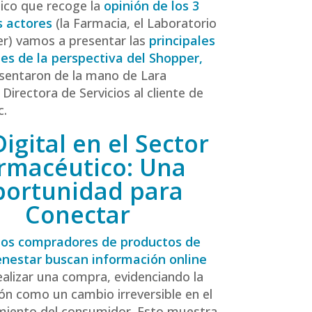
ico que recoge la
opinión de los
3
s actores
(la Farmacia, el Laboratorio
er) vamos a presentar las
principales
es de la perspectiva del Shopper,
sentaron de la mano de Lara
Directora de Servicios al cliente de
c.
Digital en el Sector
rmacéutico:
Una
ortunidad para
Conectar
los compradores de productos de
enestar buscan información online
ealizar una compra, evidenciando la
ción como un cambio irreversible en el
iento del consumidor. Esto muestra