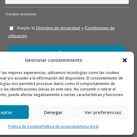
*Campos necesarios.
Acepto la
Directiva de privacidad
y
Condiciones de
utilización
Gestionar consentimiento
r las mejores experiencias, utilizamos tecnologías como las cookies
Nota: Es nuestra responsabilidad proteger su privacidad y le
garantizamos que sus datos serán completamente confidenciales.
nar y/o acceder a la información del dispositivo. El consentimiento de
logías nos permitirá procesar datos como el comportamiento de
 las identificaciones únicas en este sitio. No consentir o retirar el
nto, puede afectar negativamente a ciertas características y funciones.
ceptar
Denegar
Ver preferencias
Política de Cookies
Política de privacidad
Aviso legal