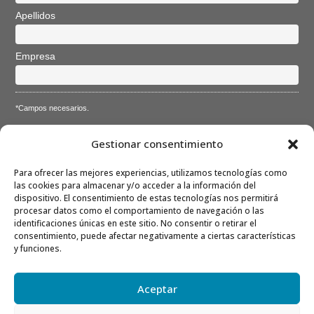
Apellidos
Empresa
*Campos necesarios.
Acepto la
Directiva de privacidad
y
Condiciones de
Gestionar consentimiento
utilización
Para ofrecer las mejores experiencias, utilizamos tecnologías como
las cookies para almacenar y/o acceder a la información del
dispositivo. El consentimiento de estas tecnologías nos permitirá
procesar datos como el comportamiento de navegación o las
identificaciones únicas en este sitio. No consentir o retirar el
consentimiento, puede afectar negativamente a ciertas características
Nota: Es nuestra responsabilidad proteger su privacidad y le
y funciones.
garantizamos que sus datos serán completamente confidenciales.
Aceptar