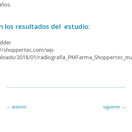
años.
n los resultados del estudio:
dder
://shoppertec.com/wp-
ploads/2018/01/radiografia_PMFarma_Shoppertec_ma
←
anterior
siguiente
→