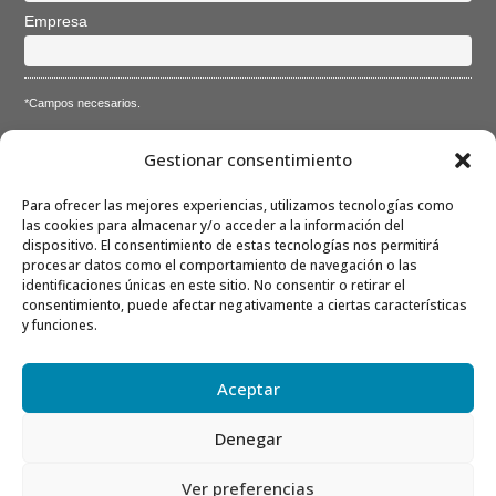
Empresa
*Campos necesarios.
Acepto la
Directiva de privacidad
y
Condiciones de
Gestionar consentimiento
utilización
Para ofrecer las mejores experiencias, utilizamos tecnologías como
las cookies para almacenar y/o acceder a la información del
dispositivo. El consentimiento de estas tecnologías nos permitirá
procesar datos como el comportamiento de navegación o las
identificaciones únicas en este sitio. No consentir o retirar el
consentimiento, puede afectar negativamente a ciertas características
Nota: Es nuestra responsabilidad proteger su privacidad y le
y funciones.
garantizamos que sus datos serán completamente confidenciales.
Aceptar
Denegar
Ver preferencias