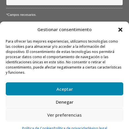
*Campos necesarios.
Acepto la
Directiva de privacidad
y
Condiciones de
Gestionar consentimiento
utilización
Para ofrecer las mejores experiencias, utilizamos tecnologías como
las cookies para almacenar y/o acceder a la información del
dispositivo. El consentimiento de estas tecnologías nos permitirá
procesar datos como el comportamiento de navegación o las
identificaciones únicas en este sitio. No consentir o retirar el
consentimiento, puede afectar negativamente a ciertas características
Nota: Es nuestra responsabilidad proteger su privacidad y le
y funciones.
garantizamos que sus datos serán completamente confidenciales.
Aceptar
Denegar
Ver preferencias
© 2026 ShopperTec. Todos los derechos reservados.
Política de Cookies
Política de privacidad
Aviso legal